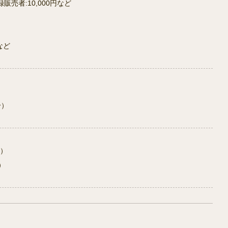
販売者:10,000円など
など
分）
月）
）