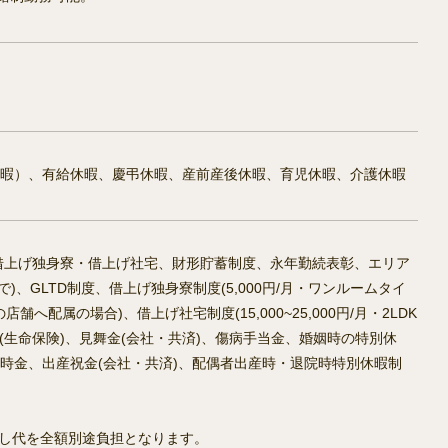
休暇）、有給休暇、慶弔休暇、産前産後休暇、育児休暇、介護休暇
、借上げ独身寮・借上げ社宅、財形貯蓄制度、永年勤続表彰、エリア
、GLTD制度、借上げ独身寮制度(5,000円/月・ワンルームタイ
へ配属の場合)、借上げ社宅制度(15,000~25,000円/月・2LDK
(生命保険)、見舞金(会社・共済)、傷病手当金、婚姻時の特別休
時金、出産祝金(会社・共済)、配偶者出産時・退院時特別休暇制
越し代を全額別途負担となります。