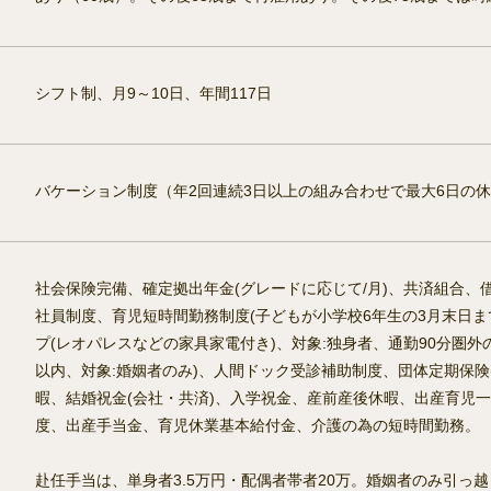
シフト制、月9～10日、年間117日
バケーション制度（年2回連続3日以上の組み合わせで最大6日の
社会保険完備、確定拠出年金(グレードに応じて/月)、共済組合
社員制度、育児短時間勤務制度(子どもが小学校6年生の3月末日まで)
プ(レオパレスなどの家具家電付き)、対象:独身者、通勤90分圏外の店舗
以内、対象:婚姻者のみ)、人間ドック受診補助制度、団体定期保険
暇、結婚祝金(会社・共済)、入学祝金、産前産後休暇、出産育児一
度、出産手当金、育児休業基本給付金、介護の為の短時間勤務。
赴任手当は、単身者3.5万円・配偶者帯者20万。婚姻者のみ引っ