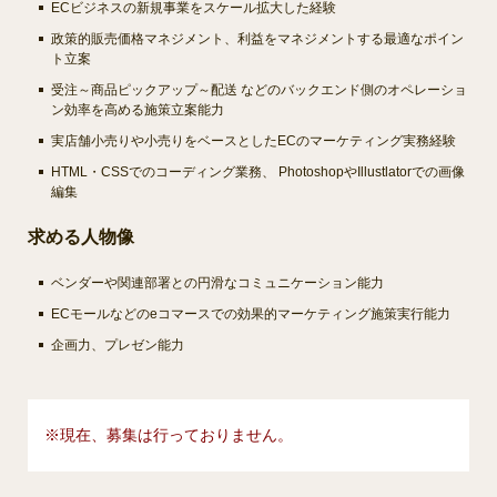
ECビジネスの新規事業をスケール拡大した経験
政策的販売価格マネジメント、利益をマネジメントする最適なポイン
ト立案
受注～商品ピックアップ～配送 などのバックエンド側のオペレーショ
ン効率を高める施策立案能力
実店舗小売りや小売りをベースとしたECのマーケティング実務経験
HTML・CSSでのコーディング業務、 PhotoshopやIllustlatorでの画像
編集
求める人物像
ベンダーや関連部署との円滑なコミュニケーション能力
ECモールなどのeコマースでの効果的マーケティング施策実行能力
企画力、プレゼン能力
※現在、募集は行っておりません。